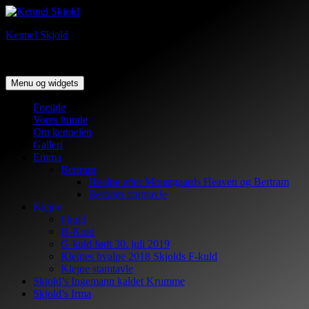
Hop
til
Kennel Skjold
indhold
Dansk/Svensk gårdhunde
Menu og widgets
Forside
Vores hunde
Om kennelen
Galleri
Emma
Bertram
Hvalpe efter Moustgaards Heaven og Bertram
Bertram stamtavle
Klejne
I kuld
H-Kuld
G-kuld født 30. juli 2019
Klejnes hvalpe 2018 Skjolds F-kuld
Klejne stamtavle
Skjold’s Ingemann kaldet Krumme
Skjold’s Irma